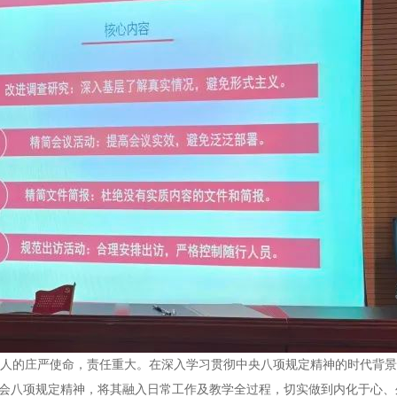
人的庄严使命，责任重大。在深入学习贯彻中央八项规定精神的时代背景
会八项规定精神，将其融入日常工作及教学全过程，切实做到内化于心、