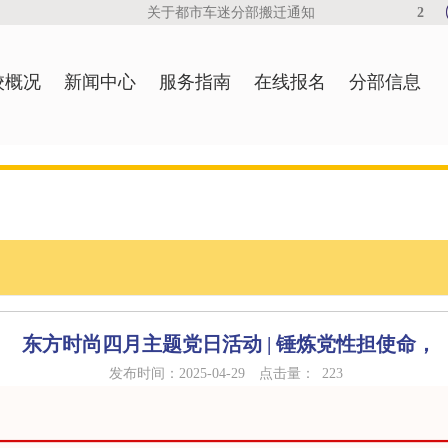
关于都市车迷分部搬迁通知
2019春节
校概况
新闻中心
服务指南
在线报名
分部信息
东方时尚四月主题党日活动 | 锤炼党性担使命，
发布时间：2025-04-29
点击量：
223