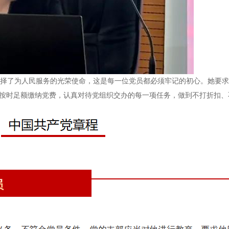
择了为人民服务的光荣使命，这是每一位党员都必须牢记的初心。她要求
按时足额缴纳党费，认真对待党组织交办的每一项任务，做到不打折扣、