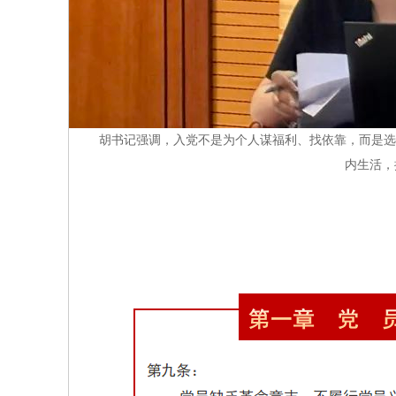
胡书记强调，入党不是为个人谋福利、找依靠，而是选
内生活，