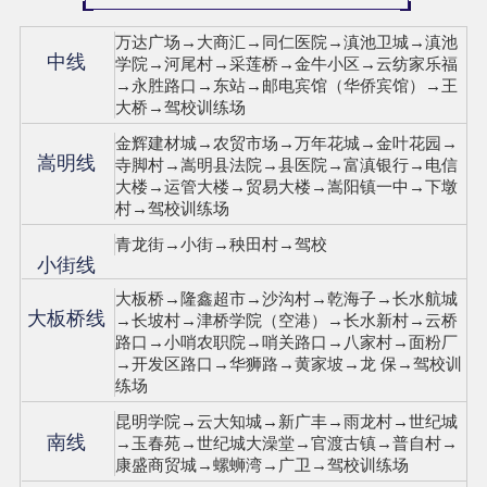
万达广场→大商汇→同仁医院→滇池卫城→滇池
中线
学院→河尾村→采莲桥→金牛小区→云纺家乐福
→永胜路口→东站→邮电宾馆（华侨宾馆）→王
大桥→驾校训练场
金辉建材城→农贸市场→万年花城→金叶花园→
嵩明线
寺脚村→嵩明县法院→县医院→富滇银行→电信
大楼→运管大楼→贸易大楼→嵩阳镇一中→下墩
村→驾校训练场
青龙街→小街→秧田村→驾校
小街线
大板桥→隆鑫超市→沙沟村→乾海子→长水航城
大板桥线
→长坡村→津桥学院（空港）→长水新村→云桥
路口→小哨农职院→哨关路口→八家村→面粉厂
→开发区路口→华狮路→黄家坡→龙 保→驾校训
练场
昆明学院→云大知城→新广丰→雨龙村→世纪城
南线
→玉春苑→世纪城大澡堂→官渡古镇→普自村→
康盛商贸城→螺蛳湾→广卫→驾校训练场