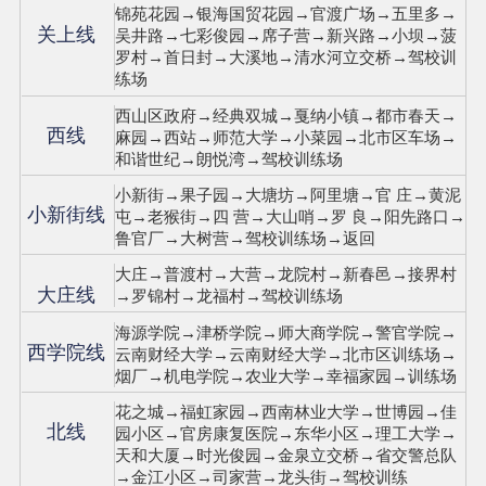
锦苑花园→银海国贸花园→官渡广场→五里多→
关上线
吴井路→七彩俊园→席子营→新兴路→小坝→菠
罗村→首日封→大溪地→清水河立交桥→驾校训
练场
西山区政府→经典双城→戛纳小镇→都市春天→
西线
麻园→西站→师范大学→小菜园→北市区车场→
和谐世纪→朗悦湾→驾校训练场
小新街→果子园→大塘坊→阿里塘→官 庄→黄泥
小新街线
屯→老猴街→四 营→大山哨→罗 良→阳先路口→
鲁官厂→大树营→驾校训练场→返回
大庄→普渡村→大营→龙院村→新春邑→接界村
大庄线
→罗锦村→龙福村→驾校训练场
海源学院→津桥学院→师大商学院→警官学院→
西学院线
云南财经大学→云南财经大学→北市区训练场→
烟厂→机电学院→农业大学→幸福家园→训练场
花之城→福虹家园→西南林业大学→世博园→佳
北线
园小区→官房康复医院→东华小区→理工大学→
天和大厦→时光俊园→金泉立交桥→省交警总队
→金江小区→司家营→龙头街→驾校训练