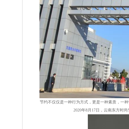
节约不仅仅是一种行为方式，更是一种素质，一种
2020年8月17日，云南东