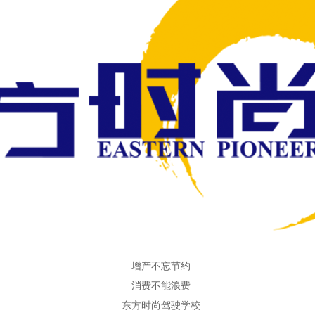
增产不忘节约
消费不能浪费
东方时尚驾驶学校