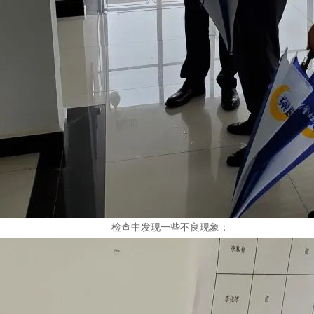
检查中发现一些不良现象：