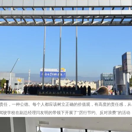
责任，一种公德。每个人都应该树立正确的价值观，有高度的责任感，从
方时尚驾驶学校在副总经理闫友明的带领下开展了“厉行节约、反对浪费”的活