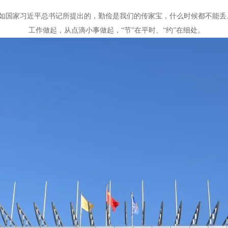
正如国家习近平总书记所提出的，勤俭是我们的传家宝，什么时候都不能
工作做起，从点滴小事做起，“节”在平时、“约”在细处。