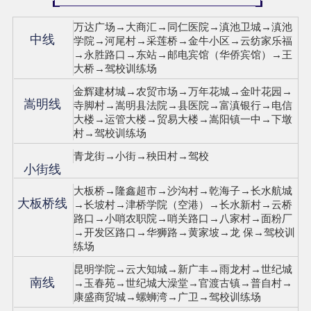
万达广场→大商汇→同仁医院→滇池卫城→滇池
中线
学院→河尾村→采莲桥→金牛小区→云纺家乐福
→永胜路口→东站→邮电宾馆（华侨宾馆）→王
大桥→驾校训练场
金辉建材城→农贸市场→万年花城→金叶花园→
嵩明线
寺脚村→嵩明县法院→县医院→富滇银行→电信
大楼→运管大楼→贸易大楼→嵩阳镇一中→下墩
村→驾校训练场
青龙街→小街→秧田村→驾校
小街线
大板桥→隆鑫超市→沙沟村→乾海子→长水航城
大板桥线
→长坡村→津桥学院（空港）→长水新村→云桥
路口→小哨农职院→哨关路口→八家村→面粉厂
→开发区路口→华狮路→黄家坡→龙 保→驾校训
练场
昆明学院→云大知城→新广丰→雨龙村→世纪城
南线
→玉春苑→世纪城大澡堂→官渡古镇→普自村→
康盛商贸城→螺蛳湾→广卫→驾校训练场