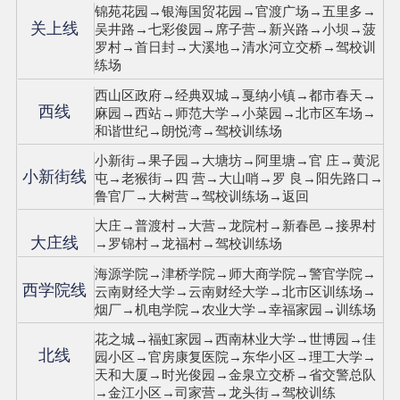
锦苑花园→银海国贸花园→官渡广场→五里多→
关上线
吴井路→七彩俊园→席子营→新兴路→小坝→菠
罗村→首日封→大溪地→清水河立交桥→驾校训
练场
西山区政府→经典双城→戛纳小镇→都市春天→
西线
麻园→西站→师范大学→小菜园→北市区车场→
和谐世纪→朗悦湾→驾校训练场
小新街→果子园→大塘坊→阿里塘→官 庄→黄泥
小新街线
屯→老猴街→四 营→大山哨→罗 良→阳先路口→
鲁官厂→大树营→驾校训练场→返回
大庄→普渡村→大营→龙院村→新春邑→接界村
大庄线
→罗锦村→龙福村→驾校训练场
海源学院→津桥学院→师大商学院→警官学院→
西学院线
云南财经大学→云南财经大学→北市区训练场→
烟厂→机电学院→农业大学→幸福家园→训练场
花之城→福虹家园→西南林业大学→世博园→佳
北线
园小区→官房康复医院→东华小区→理工大学→
天和大厦→时光俊园→金泉立交桥→省交警总队
→金江小区→司家营→龙头街→驾校训练