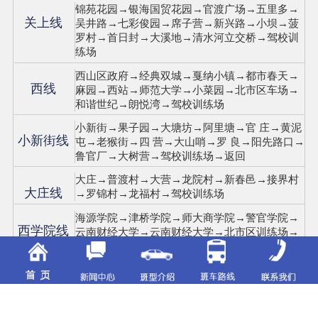
锦苑花园→银海国贸花园→官渡广场→五里多→
关上线
吴井路→七彩俊园→席子营→新兴路→小坝→菠
罗村→首日封→大溪地→清水河立交桥→驾校训
练场
西山区政府→经典双城→戛纳小镇→都市春天→
西线
麻园→西站→师范大学→小菜园→北市区车场→
和谐世纪→朗悦湾→驾校训练场
小新街→果子园→大塘坊→阿里塘→官 庄→黄泥
小新街线
屯→老猴街→四 营→大山哨→罗 良→阳先路口→
鲁官厂→大树营→驾校训练场→返回
大庄→普渡村→大营→龙院村→新春邑→接界村
大庄线
→罗锦村→龙福村→驾校训练场
海源学院→津桥学院→师大商学院→警官学院→
西学院线
云南财经大学→云南财经大学→北市区训练场→
烟厂→机电学院→农业大学→幸福家园→训练场
花之城→福虹家园→西南林业大学→世博园→佳
北线
园小区→官房康复医院→东华小区→理工大学→
天和大厦→时光俊园→金泉立交桥→省交警总队
→金江小区→司家营→龙头街→驾校训练