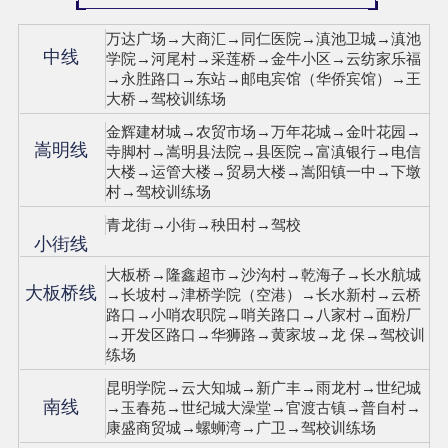
万达广场→大商汇→同仁医院→滇池卫城→滇池
中线
学院→河尾村→采莲桥→金牛小区→云纺家乐福
→永胜路口→东站→邮电宾馆（华侨宾馆）→王
大桥→驾校训练场
金辉建材城→农贸市场→万年花城→金叶花园→
嵩明线
寺脚村→嵩明县法院→县医院→富滇银行→电信
大楼→运管大楼→贸易大楼→嵩阳镇一中→下墩
村→驾校训练场
青龙街→小街→秧田村→驾校
小街线
大板桥→隆鑫超市→沙沟村→乾海子→长水航城
大板桥线
→长坡村→津桥学院（空港）→长水新村→云桥
路口→小哨农职院→哨关路口→八家村→面粉厂
→开发区路口→华狮路→黄家坡→龙 保→驾校训
练场
昆明学院→云大知城→新广丰→雨龙村→世纪城
南线
→玉春苑→世纪城大澡堂→官渡古镇→普自村→
康盛商贸城→螺蛳湾→广卫→驾校训练场