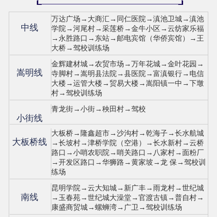
万达广场→大商汇→同仁医院→滇池卫城→滇池
中线
学院→河尾村→采莲桥→金牛小区→云纺家乐福
→永胜路口→东站→邮电宾馆（华侨宾馆）→王
大桥→驾校训练场
金辉建材城→农贸市场→万年花城→金叶花园→
嵩明线
寺脚村→嵩明县法院→县医院→富滇银行→电信
大楼→运管大楼→贸易大楼→嵩阳镇一中→下墩
村→驾校训练场
青龙街→小街→秧田村→驾校
小街线
大板桥→隆鑫超市→沙沟村→乾海子→长水航城
大板桥线
→长坡村→津桥学院（空港）→长水新村→云桥
路口→小哨农职院→哨关路口→八家村→面粉厂
→开发区路口→华狮路→黄家坡→龙 保→驾校训
练场
昆明学院→云大知城→新广丰→雨龙村→世纪城
南线
→玉春苑→世纪城大澡堂→官渡古镇→普自村→
康盛商贸城→螺蛳湾→广卫→驾校训练场