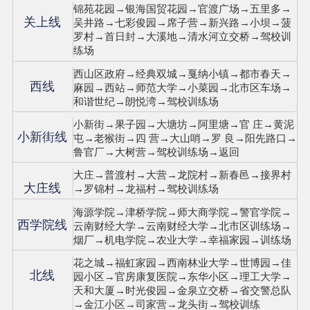
锦苑花园→银海国贸花园→官渡广场→五里多→
关上线
吴井路→七彩俊园→席子营→新兴路→小坝→菠
罗村→首日封→大溪地→清水河立交桥→驾校训
练场
西山区政府→经典双城→戛纳小镇→都市春天→
西线
麻园→西站→师范大学→小菜园→北市区车场→
和谐世纪→朗悦湾→驾校训练场
小新街→果子园→大塘坊→阿里塘→官 庄→黄泥
小新街线
屯→老猴街→四 营→大山哨→罗 良→阳先路口→
鲁官厂→大树营→驾校训练场→返回
大庄→普渡村→大营→龙院村→新春邑→接界村
大庄线
→罗锦村→龙福村→驾校训练场
海源学院→津桥学院→师大商学院→警官学院→
西学院线
云南财经大学→云南财经大学→北市区训练场→
烟厂→机电学院→农业大学→幸福家园→训练场
花之城→福虹家园→西南林业大学→世博园→佳
北线
园小区→官房康复医院→东华小区→理工大学→
天和大厦→时光俊园→金泉立交桥→省交警总队
→金江小区→司家营→龙头街→驾校训练