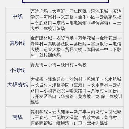
万达广场→大商汇→同仁医院→滇池卫城→滇池
中线
学院→河尾村→采莲桥→金牛小区→云纺家乐福
→永胜路口→东站→邮电宾馆（华侨宾馆）→王
大桥→驾校训练场
金辉建材城→农贸市场→万年花城→金叶花园→
嵩明线
寺脚村→嵩明县法院→县医院→富滇银行→电信
大楼→运管大楼→贸易大楼→嵩阳镇一中→下墩
村→驾校训练场
青龙街→小街→秧田村→驾校
小街线
大板桥→隆鑫超市→沙沟村→乾海子→长水航城
大板桥线
→长坡村→津桥学院（空港）→长水新村→云桥
路口→小哨农职院→哨关路口→八家村→面粉厂
→开发区路口→华狮路→黄家坡→龙 保→驾校训
练场
昆明学院→云大知城→新广丰→雨龙村→世纪城
南线
→玉春苑→世纪城大澡堂→官渡古镇→普自村→
康盛商贸城→螺蛳湾→广卫→驾校训练场