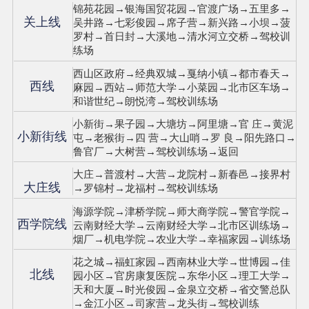
锦苑花园→银海国贸花园→官渡广场→五里多→
关上线
吴井路→七彩俊园→席子营→新兴路→小坝→菠
罗村→首日封→大溪地→清水河立交桥→驾校训
练场
西山区政府→经典双城→戛纳小镇→都市春天→
西线
麻园→西站→师范大学→小菜园→北市区车场→
和谐世纪→朗悦湾→驾校训练场
小新街→果子园→大塘坊→阿里塘→官 庄→黄泥
小新街线
屯→老猴街→四 营→大山哨→罗 良→阳先路口→
鲁官厂→大树营→驾校训练场→返回
大庄→普渡村→大营→龙院村→新春邑→接界村
大庄线
→罗锦村→龙福村→驾校训练场
海源学院→津桥学院→师大商学院→警官学院→
西学院线
云南财经大学→云南财经大学→北市区训练场→
烟厂→机电学院→农业大学→幸福家园→训练场
花之城→福虹家园→西南林业大学→世博园→佳
北线
园小区→官房康复医院→东华小区→理工大学→
天和大厦→时光俊园→金泉立交桥→省交警总队
→金江小区→司家营→龙头街→驾校训练